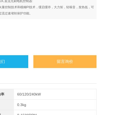
度FOC直流无刷电机控制器:
矢量控制技术和模糊PI技术，缓启缓停，大力矩，轻噪音，发热低，可
过流过速堵转保护功能。
5ModBus-RTU协议，一台主机控制多套电机套件。可接电脑上位机软件
DBUS协议标准外设.
我们
留言询价
功率
60/120/240kW
0.3kg