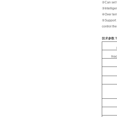
②Can set t
③Intelligen
④Over temp
⑤Support 2
control th
技术参数
T
Ina