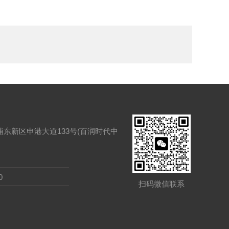
东新区申港大道133号(百润时代中
0
扫码微信联系