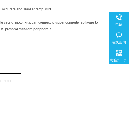
, accurate and smaller temp. drift.
.
 sets of motor kits, can connect to upper computer software to
电话
BUS protocol standard peripherals.
在线咨询
微信扫一扫
o motor