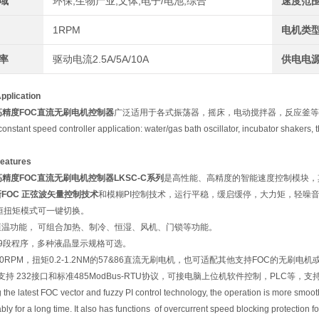
域
环保,生物产业,文体,电子/电池,综合
速度范
1RPM
电机类
率
驱动电流2.5A/5A/10A
供电电
lication
高精度FOC直流无刷电机控制器
广泛适用于各式振荡器，摇床，电动搅拌器，反应釜等
onstant speed controller application: water/gas bath oscillator, incubator shakers, 
atures
高精度FOC直流无刷电机控制器
LKSC-C系列
是高性能、高精度的智能速度控制模块，
FOC 正弦波矢量控制技术
和模糊PI控制技术，运行平稳，缓启缓停，大力矩，轻噪
恒扭矩模式可一键切换。
恒温功能，
可组合加热、制冷、恒湿、风机、门锁等功能。
9段程序，多种液晶显示规格可选。
00RPM，扭矩0.2-1.2NM的57&86直流无刷电机，也可适配其他支持FOC的无刷电
 支持 232接口和标准485ModBus-RTU协议，可接电脑上位机软件控制，PLC等，
the latest FOC vector and fuzzy PI control technology, the operation is more smoothl
ably for a long time. It also has functions of overcurrent speed blocking protection 