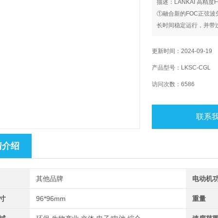
描述：LANKAI 高精
①融合新的FOC正弦波
长时间稳定运行，并带
②支持电脑 232和48
控制，PLC等，支持MO
更新时间：2024-09-19
产品型号：LKSC-CGL
访问次数：6586
联系
情介绍
其他品牌
电动机
寸
96*96mm
重量