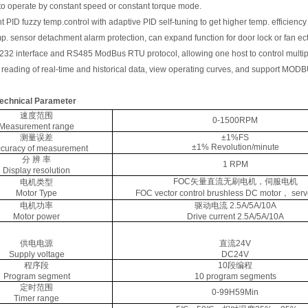
o operate by constant speed or constant torque mode.
t PID fuzzy temp.control with adaptive PID self-tuning to get higher temp. efficiency 
. sensor detachment alarm protection, can expand function for door lock or fan ect
32 interface and RS485 ModBus RTU protocol, allowing one host to control multiple
e reading of real-time and historical data, view operating curves, and support MOD
echnical Parameter
速度范围
0-1500RPM
Measurement range
测量误差
±1%FS
±1% Revolution/minute
ccuracy of measurement
分 辨 率
1 RPM
Display resolution
FOC矢量直流无刷电机，伺服电机
电机类型
Motor Type
FOC vector control brushless DC motor， serv
电机功率
驱动电流 2.5A/5A/10A
Motor power
Drive current 2.5A/5A/10A
供电电源
直流24V
Supply voltage
DC24V
程序段
10段编程
Program segment
10 program segments
定时范围
0-99H59Min
Timer range