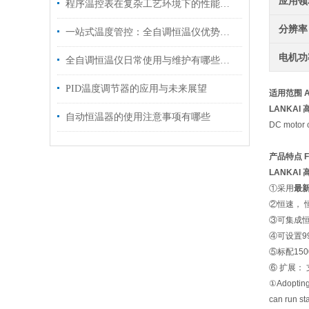
应用领
程序温控表在复杂工艺环境下的性能优化策略
分辨率
一站式温度管控：全自调恒温仪优势介绍
电机功
全自调恒温仪日常使用与维护有哪些注意事项
PID温度调节器的应用与未来展望
适用范围 App
LANKAI
自动恒温器的使用注意事项有哪些
DC motor c
产品特点 Fe
LANKAI
①采用
最新
②恒速， 
③可集成
④
可设置9
⑤
标配15
⑥ 扩展：
①Adopting 
can run st