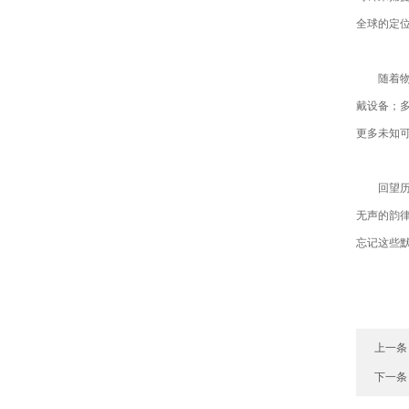
全球的定
随着物联
戴设备；
更多未知
回望历史
无声的韵
忘记这些
上一条
下一条