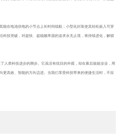
能在电池供电的小节点上长时间续航；小型化封装使其轻松嵌入可穿
沿科技突破，对超快、超稳频率源的追求永无止境，将持续进化，解锁
了人类科技进步的脚步。它虽没有炫目的外观，却在幕后兢兢业业，用
向更高效、智能的方向迈进。当我们享受科技带来的便捷生活时，不应