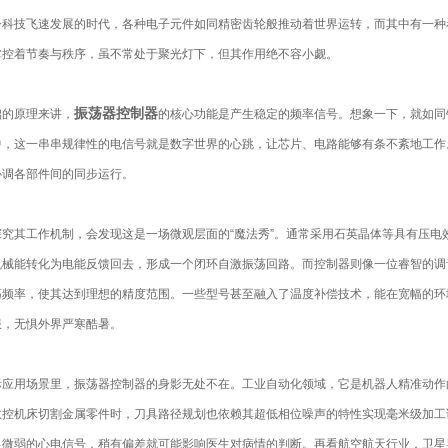
技飞速发展的时代，各种电子元件如同精密齿轮般推动着世界运转，而其中有一种
掌控着节奏与秩序，虽不常处于聚光灯下，但其作用绝不容小觑。
振荡器控制器
的原理来讲，
的核心功能是产生稳定的频率信号。想象一下，就如同
中，这一串串规律性的电信号就是数字世界的心跳，让芯片、电路能够有条不紊地工作
协调各部件间的同步运行。
其工作机制，会发现这是一场微观层面的“魔法秀”。通常采用石英晶体等具有压电
机械能转化为电能反馈回去，形成一个闭环自激振荡回路。而控制器则像一位睿智的调
荡频率，使其达到理想的精度范围。一些型号甚至融入了温度补偿技术，能在宽幅的环
服，无惧外界严寒酷暑。
用场景里，振荡器控制器的身影无处不在。工业自动化领域，它是机器人精准动作的
数控机床切割金属零件时，刀具路径规划也依赖其超低相位噪声的特性实现毫米级加工
捉微弱的心电信号，稍有偏差就可能影响医生对病情的判断。再看航空航天行业，卫星