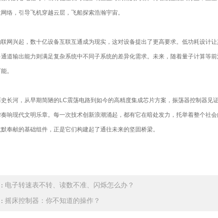
位网络，引导飞机穿越云层，飞船探索浩瀚宇宙。
网兴起，数十亿设备互联互通成为现实，这对设备提出了更高要求。低功耗设计让其
多通道输出能力则满足复杂系统中不同子系统的差异化需求。未来，随着量子计算等前
可能。
长河，从早期简陋的LC震荡电路到如今的高精度集成芯片方案，振荡器控制器见证
律奏响现代文明乐章。每一次技术创新浪潮涌起，都有它在暗处发力，托举着整个社会
默默奉献的基础组件，正是它们构建起了通往未来的坚固桥梁。
电子转速表不转、读数不准、闪烁怎么办？
：
摇床控制器：你不知道的操作？
：