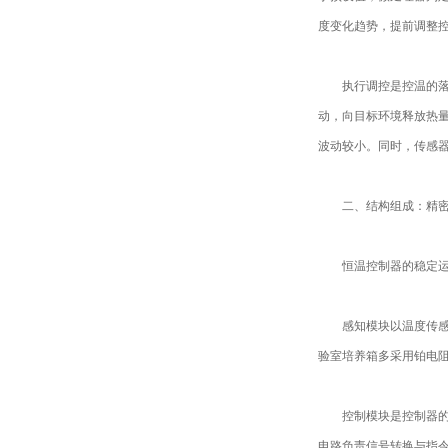
度变化趋势，提前调整
执行调控是控温的落点
动，向目标环境释放热
波动较小。同时，传感
二、结构组成：精密
恒温控制器的稳定运行
感知模块以温度传感器
验室培养箱多采用铂电阻
控制模块是控制器的“
电路负责信号转换与指