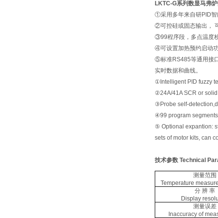
LKTC-G系列数显
马弗炉
①采用多年来自研PID
②可控硅或固态输出， 
③99程序段，多点温度
④可设置加热预约启动
⑤标准RS485等通用
实时数据和曲线。
①Intelligent PID fuzzy te
②24A/41A SCR or solid st
③Probe self-detection,d
④99 program segments, t
⑤ Optional expantion: s
sets of motor kits, can 
技术参数
Technical Pa
测量范围
Temperature measur
分 辨 率
Display resolu
测量误差
Inaccuracy of mea