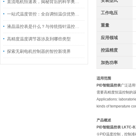
安装型式
直流电机恒速表，揭秘背后的科学奥秘！
工作电压
一站式温度管控：全自调恒温仪优势介绍
重量
液晶温控表是什么？与传统指针温控表的区别
应用领域
高精度温度调节器涉及到哪些类型
控温精度
探索无刷电机控制器的智控新境界
加热功率
适用范围
PID智能温控表
广泛适用
需要高精度恒温控制的
Applications: laboratorie
kinds of temperature co
产品概述
PID智能温控表
LKTC-
①PID温度控制，控制准