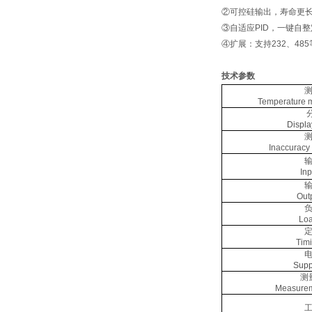
②可控硅输出，寿命更
③
自适应PID，一键自
④
扩展：支持232、4
技术参数
Temperature 
Displa
Inaccuracy
In
Out
Loa
Tim
Supp
测
Measurem